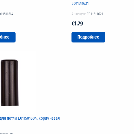
Е011511621
011511614
Артикул:
E011511621
€1.79
бнее
Подробнее
для петли Е011501604, коричневая