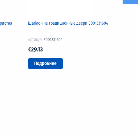
бристая
Шаблон на традиционные двери Е001331604
Артикул:
E001331604
€29.13
Подробнее