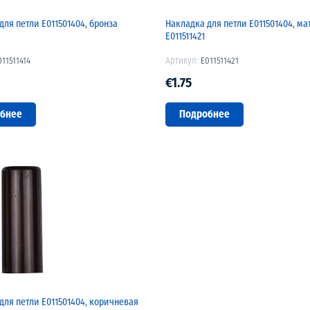
для петли Е011501404, бронза
Накладка для петли Е011501404, ма
Е011511421
011511414
Артикул:
E011511421
€1.75
бнее
Подробнее
для петли Е011501404, коричневая