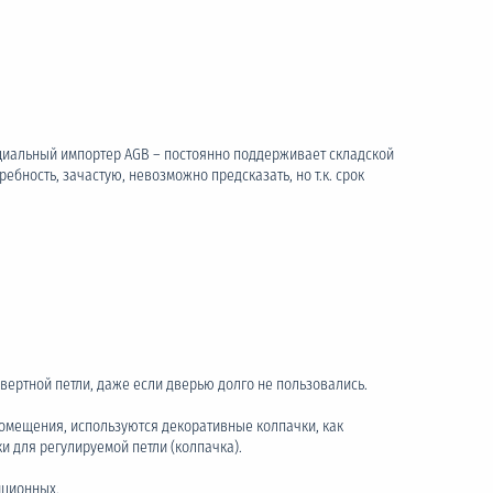
ициальный импортер AGB – постоянно поддерживает складской
ебность, зачастую, невозможно предсказать, но т.к. срок
вертной петли, даже если дверью долго не пользовались.
 помещения, используются декоративные колпачки, как
и для регулируемой петли (колпачка).
иционных.