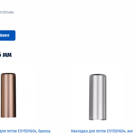
011511494
бнее
6 мм
для петли Е011501604, бронза
Накладка для петли Е011501604, ма