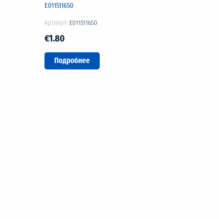
Е011511650
Артикул:
E011511650
€1.80
Подробнее