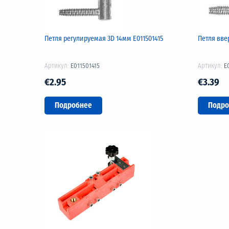
Петля регулируемая 3D 14мм E011501415
Петля вве
Артикул:
E011501415
Артикул:
E
€2.95
€3.39
Подробнее
Подро