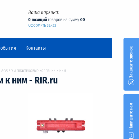
Ваша корзина:
0 позиций
товаров на сумму
€0
Оформить заказ
События
Контакты
Закажите звонок
 AGB 3D и пластиковые колпачки к ним
к ним - RIR.ru
Напишите нам