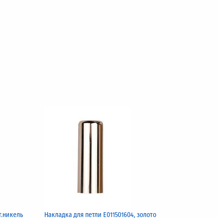
т.никель
Накладка для петли Е011501604, золото