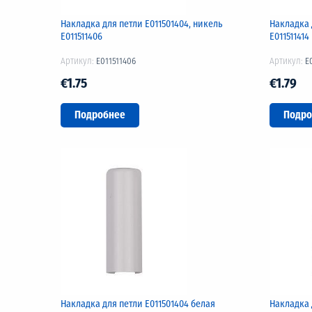
Накладка для петли Е011501404, никель
Накладка 
Е011511406
Е011511414
Артикул:
E011511406
Артикул:
E
€1.75
€1.79
Подробнее
Подро
Накладка для петли Е011501404 белая
Накладка 