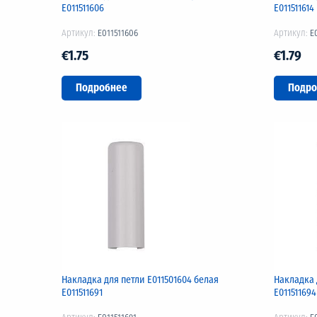
Е011511606
Е011511614
Артикул:
E011511606
Артикул:
E
€1.75
€1.79
Подробнее
Подро
Накладка для петли Е011501604 белая
Накладка 
Е011511691
Е011511694