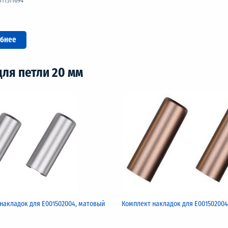
011511694
бнее
ля петли 20 мм
накладок для Е001502004, матовый
Комплект накладок для Е001502004