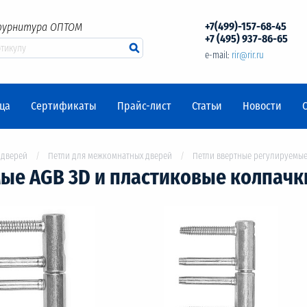
+7(499)-157-68-45
фурнитура ОПТОМ
+7 (495) 937-86-65
e-mail:
rir@rir.ru
ца
Сертификаты
Прайс-лист
Статьи
Новости
 дверей
Петли для межкомнатных дверей
Петли ввертные регулируемые
е AGB 3D и пластиковые колпачки 