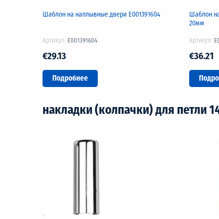
Шаблон на наплывные двери Е001391604
Шаблон на
20мм
Артикул:
E001391604
Артикул:
E
€29.13
€36.21
Подробнее
Подро
накладки (колпачки) для петли 1