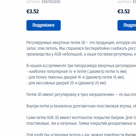
Артикул:
E001512050
Артикул:
E
€3.52
€3.52
Подробнее
Подро
Регулируемые ввертные петли 3D – это продукция, которую и
запас этих петель. Мы стараемся бесперебойно снабжать росси
производства у AGB небольшой, а наши поставки регулярны, 
В нашем ассортименте три типоразмера ввертных регулируем
- наиболее популярная 14-я петля ( диаметр петли 14 мм);
- для более тяжелых дверей 16-я (диаметр петли 16 мм);
- для массивных дверей 20-я (диаметр 20 мм).
Петли 3D имеют регулировку в трех направлениях — по высоте,
Внутри петли установлена долговечная пластиковая втулка, 
Сами петли AGB 3D имеют желтоватое покрытие бихром. Для т
пластиковые, так и латунные. Гамма покрытий декоративных к
Для удобства установки петель у нас можно приобрести
фирм