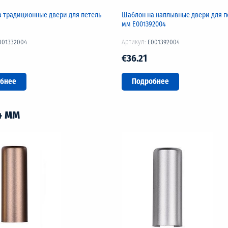
 традиционные двери для петель
Шаблон на наплывные двери для п
мм Е001392004
001332004
Артикул:
E001392004
€36.21
бнее
Подробнее
4 мм