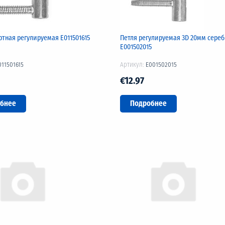
ртная регулируемая Е011501615
Петля регулируемая 3D 20мм сере
E001502015
011501615
Артикул:
E001502015
€12.97
бнее
Подробнее