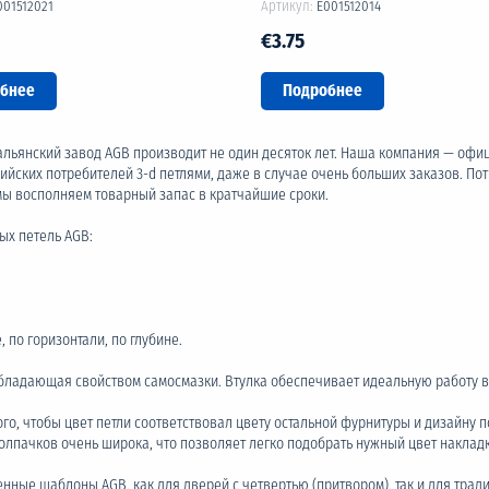
001512021
Артикул:
E001512014
€3.75
бнее
Подробнее
тальянский завод AGB производит не один десяток лет. Наша компания — оф
йских потребителей 3-d петлями, даже в случае очень больших заказов. Потр
мы восполняем товарный запас в кратчайшие сроки.
ых петель AGB:
 по горизонтали, по глубине.
обладающая свойством самосмазки. Втулка обеспечивает идеальную работу в
ого, чтобы цвет петли соответствовал цвету остальной фурнитуры и дизайну
олпачков очень широка, что позволяет легко подобрать нужный цвет накладк
енные шаблоны
AGB, как для дверей с четвертью (притвором), так и для трад