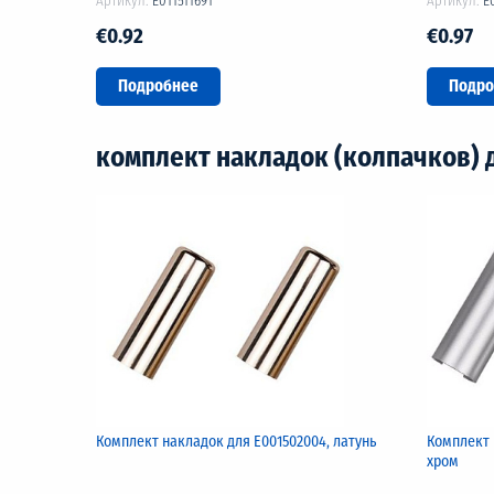
Артикул:
E011511691
Артикул:
E
€0.92
€0.97
Подробнее
Подро
комплект накладок (колпачков) д
Комплект накладок для Е001502004, латунь
Комплект 
хром