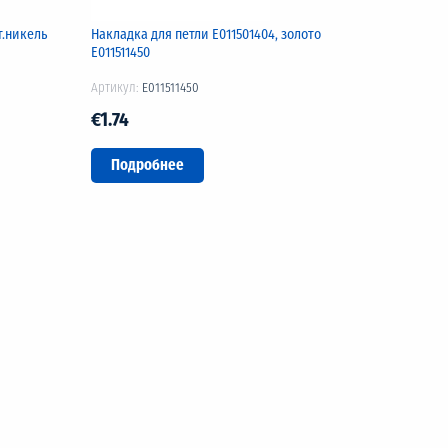
т.никель
Накладка для петли Е011501404, золото
Е011511450
Артикул:
E011511450
€1.74
Подробнее