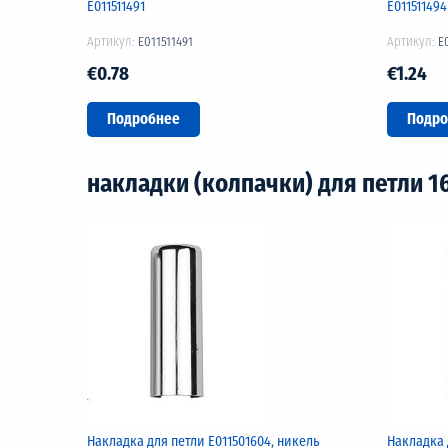
Е011511491
Е011511494
Артикул:
E011511491
Артикул:
E
€0.78
€1.24
Подробнее
Подро
накладки (колпачки) для петли 1
Накладка для петли Е011501604, никель
Накладка 