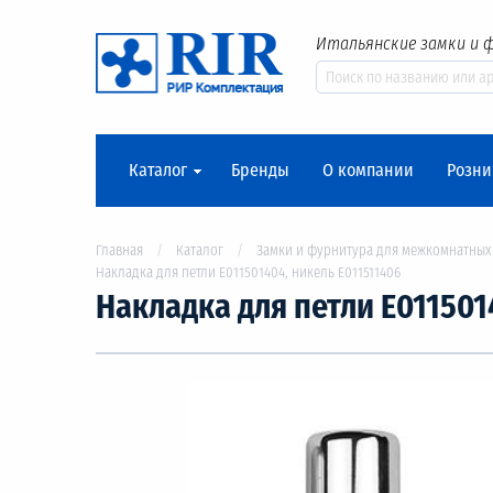
Итальянские замки и 
Каталог
Бренды
О компании
Розни
Главная
Каталог
Замки и фурнитура для межкомнатных
Накладка для петли Е011501404, никель Е011511406
Накладка для петли Е0115014