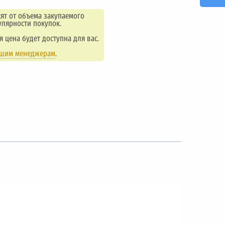
ят от объема закупаемого
улярности покупок.
ая цена будет доступна для вас.
ашим менеджерам
.