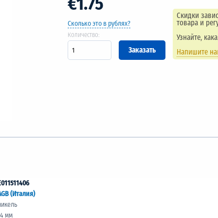
€1.75
Скидки завис
товара и рег
Сколько это в рублях?
Количество:
Узнайте, как
Напишите н
E011511406
AGB (Италия)
никель
14 мм