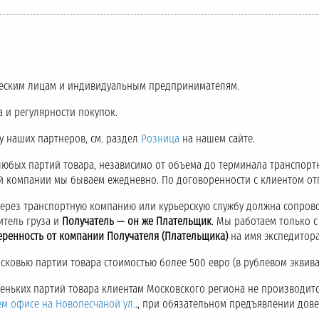
еским лицам и индивидуальным предпринимателям.
 и регулярности покупок.
 у наших партнеров, см. раздел
Розница
на нашем сайте.
любых партий товара, независимо от объема до терминала транспор
ой компании мы бываем ежедневно. По договоренности с клиентом о
через транспортную компанию или курьерскую службу должна сопров
итель груза и
Получатель — он же Плательщик
. Мы работаем только 
еренность от компании Получателя (Плательщика)
на имя экспедитора
ковью партии товара стоимостью более 500 евро (в рублевом эквива
аленьких партий товара клиентам Московского региона не производитс
ем офисе на Новопесчаной ул.
., при обязательном предъявлении дов