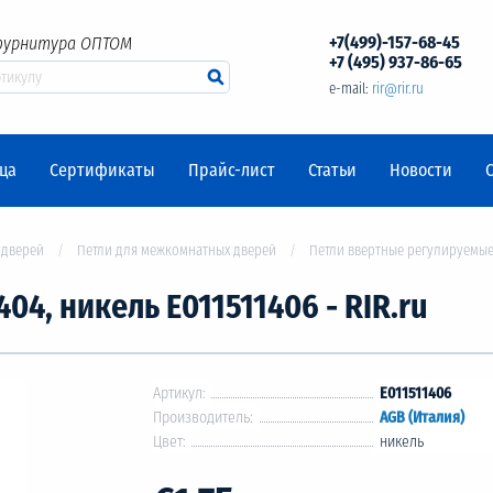
+7(499)-157-68-45
фурнитура ОПТОМ
+7 (495) 937-86-65
e-mail:
rir@rir.ru
ца
Сертификаты
Прайс-лист
Статьи
Новости
 дверей
Петли для межкомнатных дверей
Петли ввертные регулируемые
04, никель Е011511406 - RIR.ru
Артикул:
E011511406
Производитель:
AGB (Италия)
Цвет:
никель