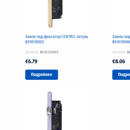
Замок под фиксатор CENTRO, латунь
Замок под
B010135003
B01013500
Артикул:
B010135003
Артикул:
B
€6.79
€8.06
Подробнее
Подро