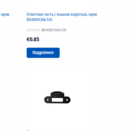
, хром
Ответная часть с языком короткая, хром
B010001306.576
Артикул:
B010001306.576
€0.85
Подробнее