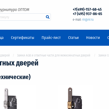
+7(499)-157-68-45
фурнитура ОПТОМ
+7 (495) 937-86-65
e-mail:
rir@rir.ru
ца
Сертификаты
Прайс-лист
Статьи
Новости
 дверей
Замки AGB и ответные части для межкомнатных дверей
Замки C
тных дверей
ехнические)