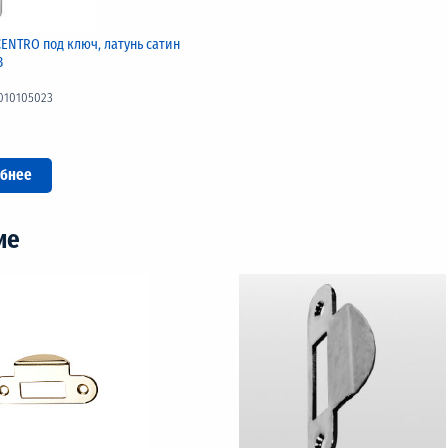
ENTRO под ключ, латунь сатин
3
010105023
бнее
ие