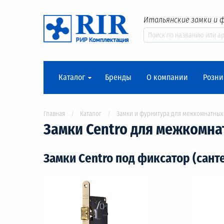
Итальянские замки и 
Каталог
Бренды
О компании
Розни
Главная
Каталог
Замки и фурнитура для межкомнатных
Замки Centro для межкомна
Замки Centro под фиксатор (сант