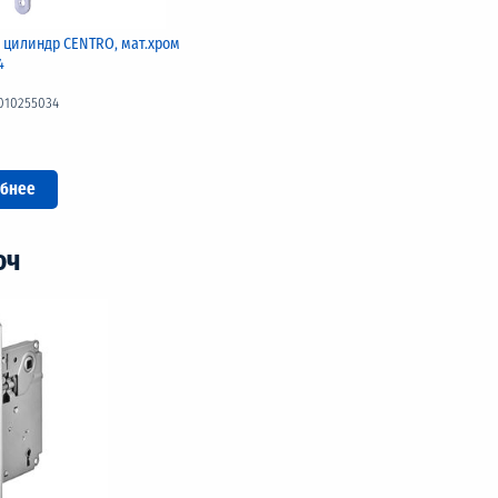
 цилиндр CENTRO, мат.хром
4
010255034
бнее
юч