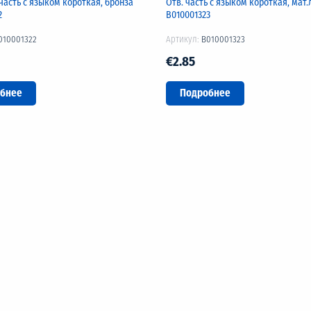
часть с языком короткая, бронза
Отв. часть с языком короткая, мат.
2
B010001323
010001322
Артикул:
B010001323
€2.85
бнее
Подробнее