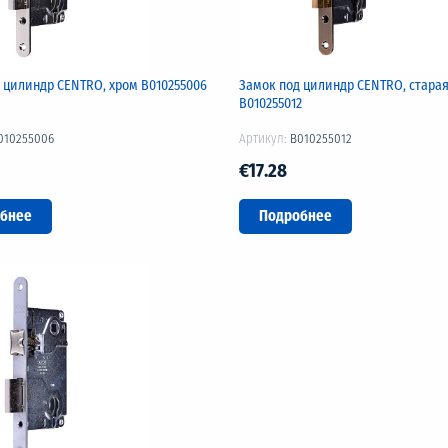
 цилиндр CENTRO, хром B010255006
Замок под цилиндр CENTRO, старая
B010255012
010255006
Артикул:
B010255012
€17.28
бнее
Подробнее