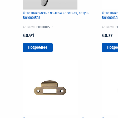
Ответная часть с языком короткая, латунь
Ответная 
B010001503
B01000130
Артикул:
B010001503
Артикул:
B
€0.91
€0.77
Подробнее
Подро