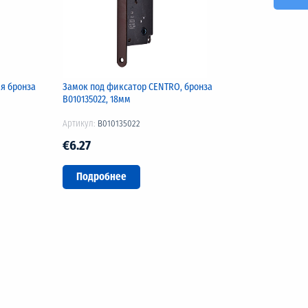
я бронза
Замок под фиксатор CENTRO, бронза
B010135022, 18мм
Артикул:
B010135022
€6.27
Подробнее