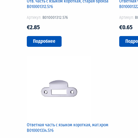
Отв. часть с языком короткая, старая бронза
Ответная 
B010001312.576
B01000132
Артикул:
B010001312.576
Артикул:
B
€2.85
€0.65
Подробнее
Подро
Ответная часть с языком короткая, мат.хром
B010001334.576