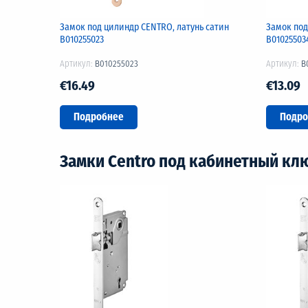
Замок под цилиндр CENTRO, латунь сатин
Замок под
B010255023
B01025503
Артикул:
B010255023
Артикул:
B
€16.49
€13.09
Подробнее
Подро
Замки Centro под кабинетный кл