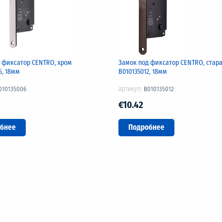
 фиксатор CENTRO, хром
Замок под фиксатор CENTRO, стара
6, 18мм
B010135012, 18мм
010135006
Артикул:
B010135012
€10.42
бнее
Подробнее