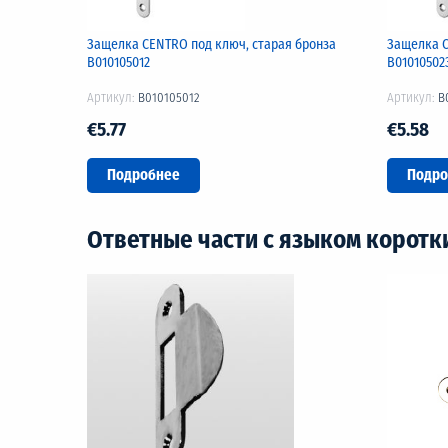
Защелка CENTRO под ключ, старая бронза
Защелка C
B010105012
B01010502
Артикул:
B010105012
Артикул:
B
€5.77
€5.58
Подробнее
Подро
Ответные части с языком коротк