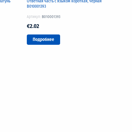
латунь
Ответная часть с языком короткая, черная
B010001393
Артикул:
B010001393
€2.02
Подробнее