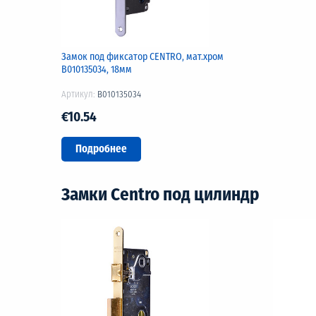
Замок под фиксатор CENTRO, мат.хром
B010135034, 18мм
Артикул:
B010135034
€10.54
Подробнее
Замки Centro под цилиндр