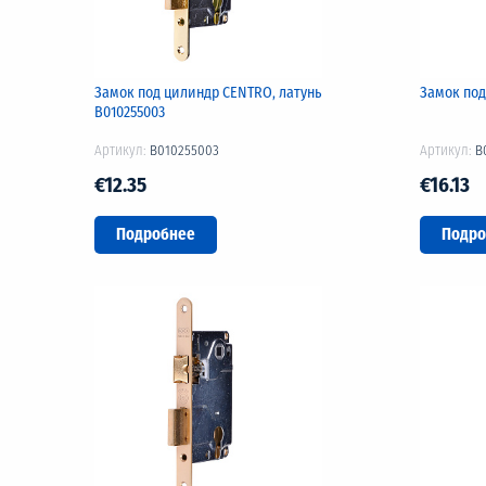
Замок под цилиндр CENTRO, латунь
Замок под
B010255003
Артикул:
B010255003
Артикул:
B
€12.35
€16.13
Подробнее
Подро