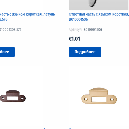
часть с языком короткая, латунь
Ответная часть с языком короткая
3.576
B010001506
010001303.576
Артикул:
B010001506
€1.01
бнее
Подробнее