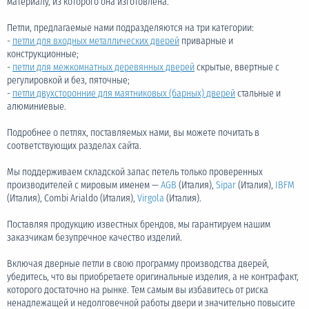
материалу, из которого она изготовлена.
Петли, предлагаемые нами подразделяются на три категории:
-
петли для входных металлических дверей
приварные и
конструкционные;
-
петли для межкомнатных деревянных дверей
скрытые, ввертные с
регулировкой и без, пяточные;
-
петли двухсторонние для маятниковых (барных) дверей
стальные и
алюминиевые.
Подробнее о петлях, поставляемых нами, вы можете почитать в
соответствующих разделах сайта.
Мы поддерживаем складской запас петель только проверенных
производителей с мировым именем —
AGB
(Италия),
Sipar
(Италия),
IBFM
(Италия), Combi Arialdo (Италия),
Virgola
(Италия).
Поставляя продукцию известных брендов, мы гарантируем нашим
заказчикам безупречное качество изделий.
Включая дверные петли в свою программу производства дверей,
убедитесь, что вы приобретаете оригинальные изделия, а не контрафакт,
которого достаточно на рынке. Тем самым вы избавитесь от риска
ненадлежащей и недолговечной работы двери и значительно повысите