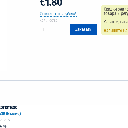
€1.80
Скидки завис
товара и рег
Сколько это в рублях?
Количество:
Узнайте, как
Напишите н
E011511650
AGB (Италия)
золото
16 мм