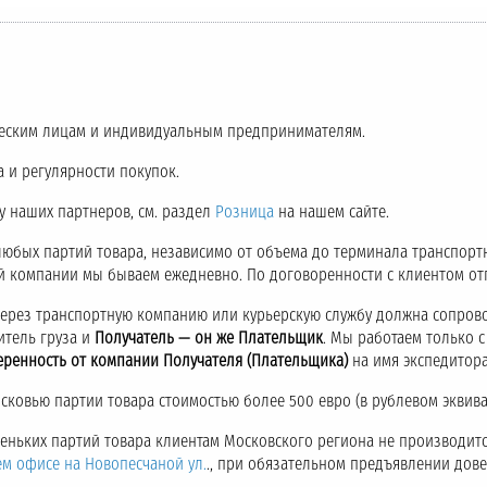
еским лицам и индивидуальным предпринимателям.
 и регулярности покупок.
 у наших партнеров, см. раздел
Розница
на нашем сайте.
любых партий товара, независимо от объема до терминала транспор
ой компании мы бываем ежедневно. По договоренности с клиентом о
через транспортную компанию или курьерскую службу должна сопров
итель груза и
Получатель — он же Плательщик
. Мы работаем только 
еренность от компании Получателя (Плательщика)
на имя экспедитора
ковью партии товара стоимостью более 500 евро (в рублевом эквива
аленьких партий товара клиентам Московского региона не производитс
ем офисе на Новопесчаной ул.
., при обязательном предъявлении дов