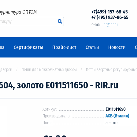
+7(499)-157-68-45
фурнитура ОПТОМ
+7 (495) 937-86-65
e-mail:
rir@rir.ru
ца
Сертификаты
Прайс-лист
Статьи
Новости
 дверей
Петли для межкомнатных дверей
Петли ввертные регулируемые
04, золото Е011511650 - RIR.ru
Артикул:
E011511650
Производитель:
AGB (Италия)
Цвет:
золото