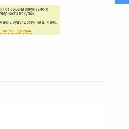
ят от объема закупаемого
улярности покупок.
ая цена будет доступна для вас.
ашим менеджерам
.