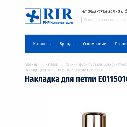
Итальянские замки и 
Каталог
Бренды
О компании
Розни
Главная
Каталог
Замки и фурнитура для межкомнатных
Накладка для петли Е011501604, золото Е011511650
Накладка для петли Е0115016