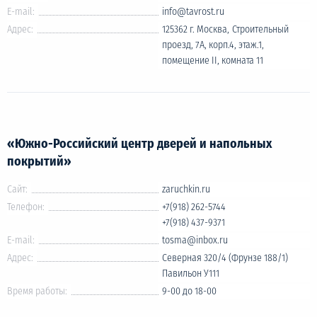
E-mail:
info@tavrost.ru
Адрес:
125362 г. Москва, Строительный
проезд, 7А, корп.4, этаж.1,
помещение II, комната 11
«Южно-Российский центр дверей и напольных
покрытий»
Сайт:
zaruchkin.ru
Телефон:
+7(918) 262-5744
+7(918) 437-9371
E-mail:
tosma@inbox.ru
Адрес:
Северная 320/4 (Фрунзе 188/1)
Павильон У111
Время работы:
9-00 до 18-00