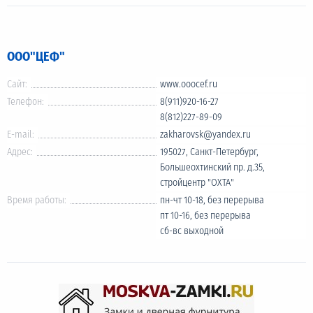
ООО"ЦЕФ"
Сайт:
www.ooocef.ru
Телефон:
8(911)920-16-27
8(812)227-89-09
E-mail:
zakharovsk@yandex.ru
Адрес:
195027, Санкт-Петербург,
Большеохтинский пр. д.35,
стройцентр "ОХТА"
Время работы:
пн-чт 10-18, без перерыва
пт 10-16, без перерыва
сб-вс выходной