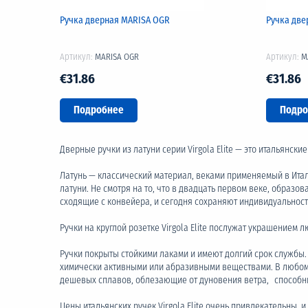
Ручка дверная MARISA OGR
Ручка две
Артикул:
MARISA OGR
Артикул:
M
€31.86
€31.86
Подробнее
Подро
Дверные ручки из латуни серии Virgola Elite — это итальянски
Латунь — классический материал, веками применяемый в Итал
латуни. Не смотря на то, что в двадцать первом веке, образ
сходящие с конвейера, и сегодня сохраняют индивидуальност
Ручки на круглой розетке Virgola Elite послужат украшением
Ручки покрыты стойкими лаками и имеют долгий срок службы. 
химически активными или абразивными веществами. В любом 
дешевых сплавов, облезающие от дуновения ветра, способны
Цены итальянских ручек Virgola Elite очень привлекательны,