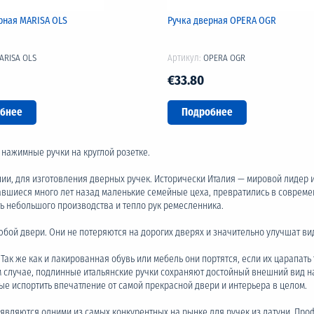
рная MARISA OLS
Ручка дверная OPERA OGR
ARISA OLS
Артикул:
OPERA OGR
€33.80
бнее
Подробнее
е нажимные ручки на круглой розетке.
ии, для изготовления дверных ручек. Исторически Италия — мировой лидер 
овавшиеся много лет назад маленькие семейные цеха, превратились в соврем
ь небольшого производства и тепло рук ремесленника.
 любой двери. Они не потеряются на дорогих дверях и значительно улучшат в
Так же как и лакированная обувь или мебель они портятся, если их царапат
случае, подлинные итальянские ручки сохраняют достойный внешний вид на
е испортить впечатление от самой прекрасной двери и интерьера в целом.
 и являются одними из самых конкурентных на рынке для ручек из латуни. Пр