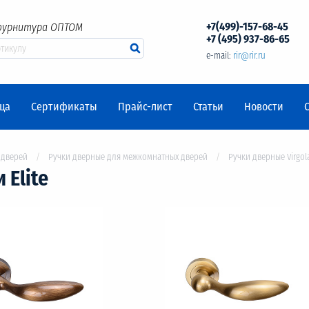
+7(499)-157-68-45
фурнитура ОПТОМ
+7 (495) 937-86-65
e-mail:
rir@rir.ru
ца
Сертификаты
Прайс-лист
Статьи
Новости
 дверей
Ручки дверные для межкомнатных дверей
Ручки дверные Virgola
 Elite