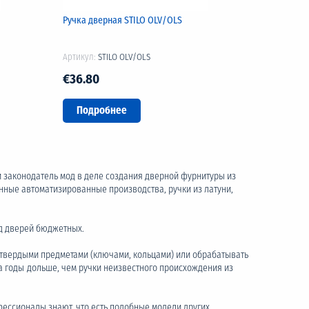
Ручка дверная STILO OLV/OLS
Артикул:
STILO OLV/OLS
€36.80
Подробнее
и законодатель мод в деле создания дверной фурнитуры из
енные автоматизированные производства, ручки из латуни,
ид дверей бюджетных.
ь твердыми предметами (ключами, кольцами) или обрабатывать
 годы дольше, чем ручки неизвестного происхождения из
офессионалы знают, что есть подобные модели других