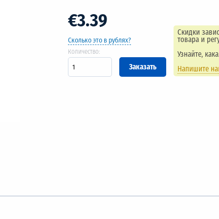
€3.39
Скидки завис
товара и рег
Сколько это в рублях?
Количество:
Узнайте, как
Напишите н