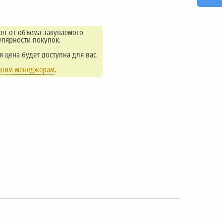
ят от объема закупаемого
улярности покупок.
ая цена будет доступна для вас.
ашим менеджерам
.