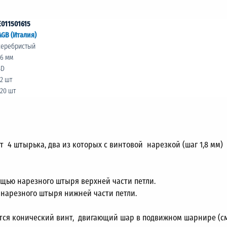
E011501615
AGB (Италия)
серебристый
16 мм
3D
12 шт
120 шт
ет 4 штырька, два из которых с винтовой нарезкой (шаг 1,8 мм
ощью нарезного штыря верхней части петли.
 нарезного штыря нижней части петли.
ется конический винт, двигающий шар в подвижном шарнире (см