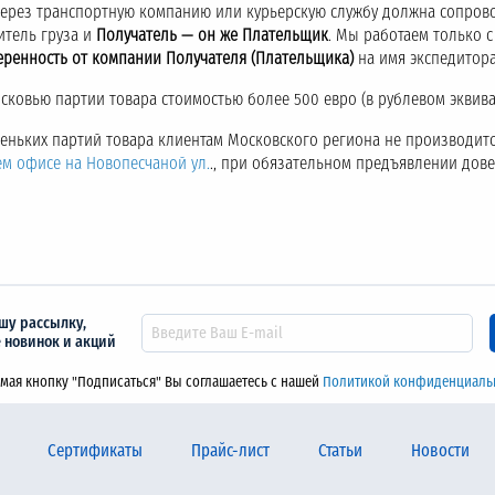
через транспортную компанию или курьерскую службу должна сопров
итель груза и
Получатель — он же Плательщик
. Мы работаем только 
еренность от компании Получателя (Плательщика)
на имя экспедитора
ковью партии товара стоимостью более 500 евро (в рублевом эквива
аленьких партий товара клиентам Московского региона не производитс
ем офисе на Новопесчаной ул.
., при обязательном предъявлении дов
шу рассылку,
е новинок и акций
мая кнопку "Подписаться" Вы соглашаетесь с нашей
Политикой конфиденциаль
Сертификаты
Прайс-лист
Статьи
Новости