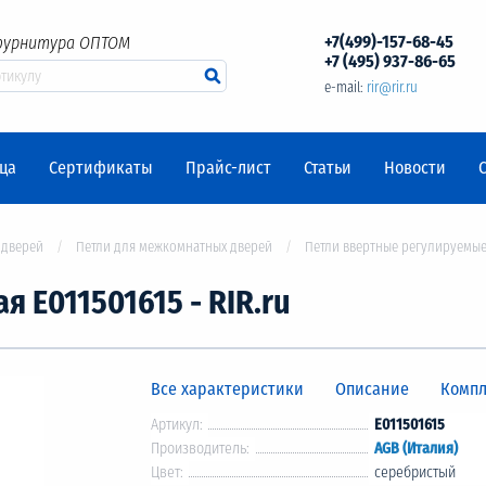
+7(499)-157-68-45
фурнитура ОПТОМ
+7 (495) 937-86-65
e-mail:
rir@rir.ru
ца
Сертификаты
Прайс-лист
Статьи
Новости
 дверей
Петли для межкомнатных дверей
Петли ввертные регулируемые
я Е011501615 - RIR.ru
Все характеристики
Описание
Компл
Артикул:
E011501615
Производитель:
AGB (Италия)
Цвет:
серебристый