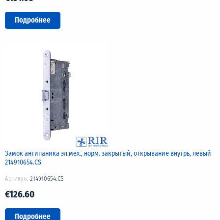
Подробнее
Замок антипаника эл.мех., норм. закрытый, открывание внутрь, левый
214910654.CS
Артикул:
214910654.CS
€126.60
Подробнее