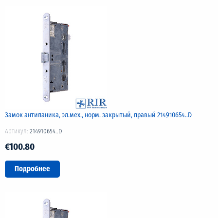
Замок антипаника, эл.мех., норм. закрытый, правый 214910654..D
Артикул:
214910654..D
€100.80
Подробнее