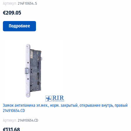
Артикул:
214F10654..S
€209.05
Подробнее
Замок антипаника эл.мех., норм. закрытый, открывание внутрь, правый
214910654.CD
Артикул:
214910654.CD
€131.68