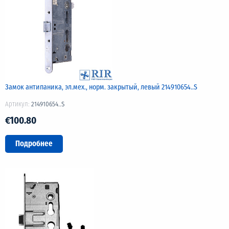
Замок антипаника, эл.мех., норм. закрытый, левый 214910654..S
Артикул:
214910654..S
€100.80
Подробнее