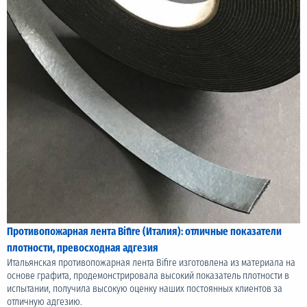
Противопожарная лента Bifire (Италия): отличные показатели
плотности, превосходная адгезия
Итальянская противопожарная лента Bifire изготовлена из материала на
основе графита, продемонстрировала высокий показатель плотности в
испытании, получила высокую оценку наших постоянных клиентов за
отличную адгезию.