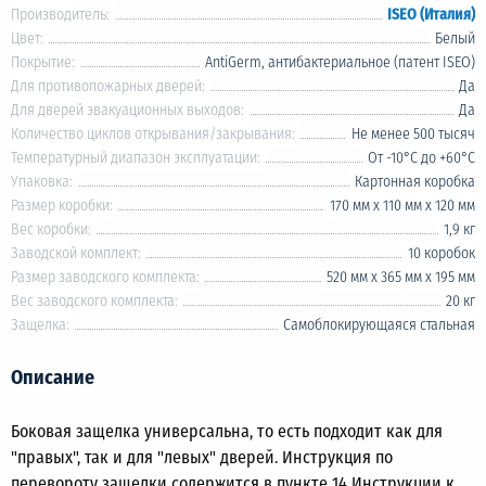
Производитель:
ISEO (Италия)
Цвет:
Белый
Покрытие:
AntiGerm, антибактериальное (патент ISEO)
Для противопожарных дверей:
Да
Для дверей эвакуационных выходов:
Да
Количество циклов открывания/закрывания:
Не менее 500 тысяч
Температурный диапазон эксплуатации:
От -10°C до +60°C
Упаковка:
Картонная коробка
Размер коробки:
170 мм х 110 мм х 120 мм
Вес коробки:
1,9 кг
Заводской комплект:
10 коробок
Размер заводского комплекта:
520 мм х 365 мм х 195 мм
Вес заводского комплекта:
20 кг
Защелка:
Самоблокирующаяся стальная
Описание
Боковая защелка универсальна, то есть подходит как для
"правых", так и для "левых" дверей. Инструкция по
перевороту защелки содержится в пункте 14 Инструкции к