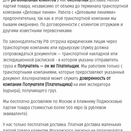
Для
региональных клиентов
у нас
бесплатная
доставка любых
партий товара, независимо от объема до терминала транспортной
компании «Деловые линии». Работа с «Деловыми линиями»
предпочтительна, так как в этой транспортной компании мы
бываем ежедневно. По договоренности с клиентом отгружаем и
другими известными перевозчиками.
По законодательству РФ отгрузка юридическим лицам через
транспортную компанию или курьерскую службу должна
сопровождаться документом — транспортной накладной или
экспедиционной распиской - в котором указаны отправитель
груза и
Получатель — он же Плательщик
. Мы работаем только с
транспортными компаниями, которые предоставляют указанный
документ. Альтернативой может служить
доверенность от
компании Получателя (Плательщика)
на имя экспедитора
(курьера), получающего груз.
Мы бесплатно доставляем по Москве и ближнему Подмосковью
партии товара стоимостью более 500 евро (в рублевом
эквиваленте).
У нас только бесплатная доставка. Платная доставка маленьких
партий товара клиентам Московского региона не производится.