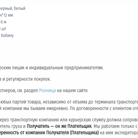
черный, белый
14*12 мм
40 м
8 шт
1 бобину
еским лицам и индивидуальным предпринимателям.
 и регулярности покупок.
ртнеров, см. раздел
Розница
на нашем сайте.
любых партий товара, независимо от объема до терминала транспор
ой компании мы бываем ежедневно. По договоренности с клиентом о
через транспортную компанию или курьерскую службу должна сопров
итель груза и
Получатель — он же Плательщик
. Мы работаем только 
еренность от компании Получателя (Плательщика)
на имя экспедитора