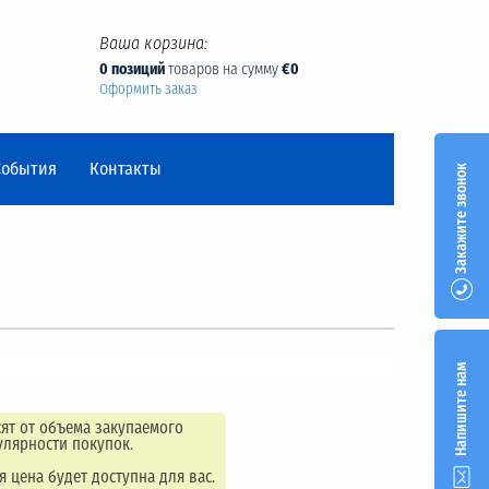
Ваша корзина:
0 позиций
товаров на сумму
€0
Оформить заказ
События
Контакты
Закажите звонок
Напишите нам
ят от объема закупаемого
улярности покупок.
ая цена будет доступна для вас.