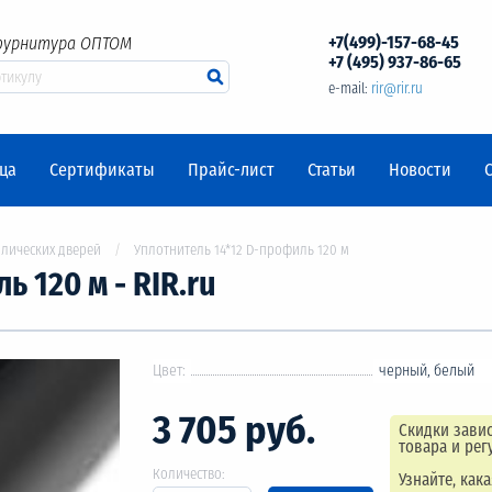
+7(499)-157-68-45
фурнитура ОПТОМ
+7 (495) 937-86-65
e-mail:
rir@rir.ru
ца
Сертификаты
Прайс-лист
Статьи
Новости
лических дверей
Уплотнитель 14*12 D-профиль 120 м
 120 м - RIR.ru
Цвет:
черный, белый
3 705 руб.
Скидки завис
товара и рег
Количество:
Узнайте, как