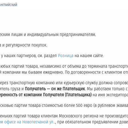
английский
еским лицам и индивидуальным предпринимателям.
 и регулярности покупок.
 у наших партнеров, см. раздел
Розница
на нашем сайте.
любых партий товара, независимо от объема до терминала транспор
ой компании мы бываем ежедневно. По договоренности с клиентом о
через транспортную компанию или курьерскую службу должна сопров
итель груза и
Получатель — он же Плательщик
. Мы работаем только 
еренность от компании Получателя (Плательщика)
на имя экспедитора
ковью партии товара стоимостью более 500 евро (в рублевом эквива
аленьких партий товара клиентам Московского региона не производитс
ем офисе на Новопесчаной ул.
., при обязательном предъявлении дов