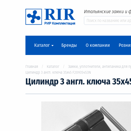
Итальянские замки и 
Каталог
Бренды
О компании
Розни
Главная
Каталог
Замки, уплотнители, антипаника для 
Цилиндр 3 англ. ключа 35х45 F20935453N
Цилиндр 3 англ. ключа 35х4