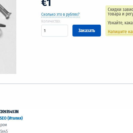
€1
Скидки завис
товара и рег
Сколько это в рублях?
Количество:
Узнайте, как
Напишите н
F20935453N
ISEO (Италия)
хром
35х45