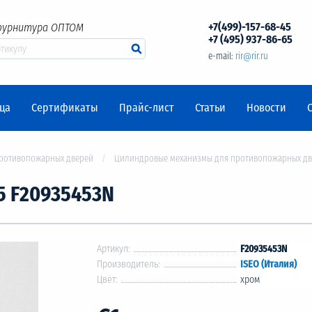
+7(499)-157-68-45
фурнитура ОПТОМ
+7 (495) 937-86-65
e-mail:
rir@rir.ru
ца
Сертификаты
Прайс-лист
Статьи
Новости
противопожарных дверей
Цилиндровые механизмы для противопожарных д
5 F20935453N
Артикул:
F20935453N
Производитель:
ISEO (Италия)
Цвет:
хром