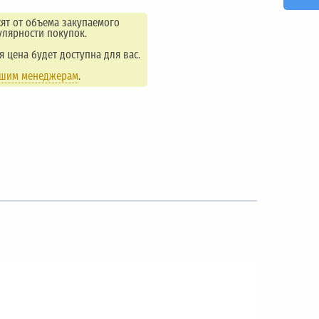
ят от объема закупаемого
улярности покупок.
ая цена будет доступна для вас.
ашим менеджерам
.