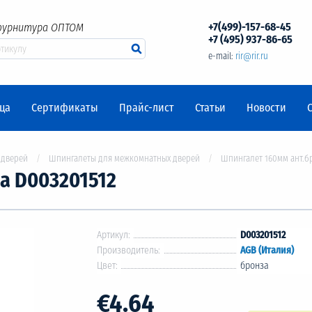
+7(499)-157-68-45
фурнитура ОПТОМ
+7 (495) 937-86-65
e-mail:
rir@rir.ru
ца
Сертификаты
Прайс-лист
Статьи
Новости
 дверей
Шпингалеты для межкомнатных дверей
Шпингалет 160мм ант.б
а D003201512
Артикул:
D003201512
Производитель:
AGB (Италия)
Цвет:
бронза
€4.64