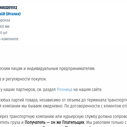
D003201512
AGB (Италия)
бронза
160 мм
20 шт
в комплекте
еским лицам и индивидуальным предпринимателям.
 и регулярности покупок.
 у наших партнеров, см. раздел
Розница
на нашем сайте.
любых партий товара, независимо от объема до терминала транспор
ой компании мы бываем ежедневно. По договоренности с клиентом о
через транспортную компанию или курьерскую службу должна сопров
итель груза и
Получатель — он же Плательщик
. Мы работаем только 