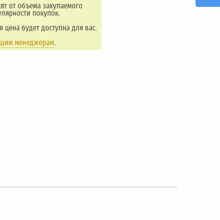
ят от объема закупаемого
улярности покупок.
ая цена будет доступна для вас.
ашим менеджерам
.