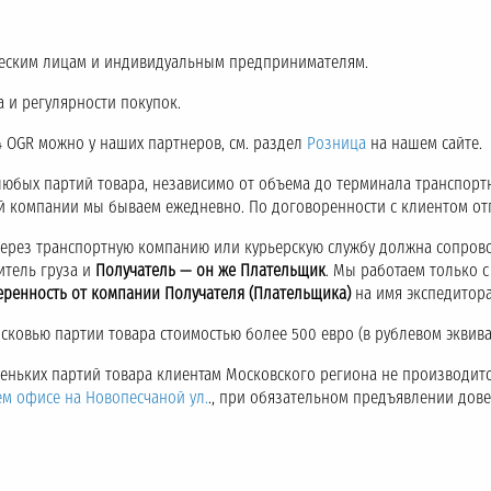
еским лицам и индивидуальным предпринимателям.
 и регулярности покупок.
24 OGR можно у наших партнеров, см. раздел
Розница
на нашем сайте.
любых партий товара, независимо от объема до терминала транспор
ой компании мы бываем ежедневно. По договоренности с клиентом о
через транспортную компанию или курьерскую службу должна сопров
итель груза и
Получатель — он же Плательщик
. Мы работаем только 
еренность от компании Получателя (Плательщика)
на имя экспедитора
ковью партии товара стоимостью более 500 евро (в рублевом эквива
аленьких партий товара клиентам Московского региона не производитс
ем офисе на Новопесчаной ул.
., при обязательном предъявлении дов