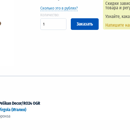
Скидки завис
товара и рег
Сколько это в рублях?
Количество:
Узнайте, как
Напишите н
Pelikan Decor/RO24 OGR
Virgola (Италия)
бронза