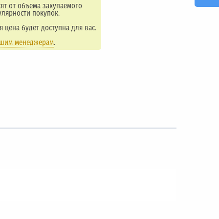
ят от объема закупаемого
улярности покупок.
ая цена будет доступна для вас.
ашим менеджерам
.