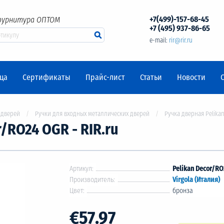
+7(499)-157-68-45
фурнитура ОПТОМ
+7 (495) 937-86-65
e-mail:
rir@rir.ru
ца
Сертификаты
Прайс-лист
Статьи
Новости
 дверей
Ручки для входных металлических дверей
Ручка дверная Pelika
/RO24 OGR - RIR.ru
Артикул:
Pelikan Decor/R
Производитель:
Virgola (Италия)
Цвет:
бронза
€57.97