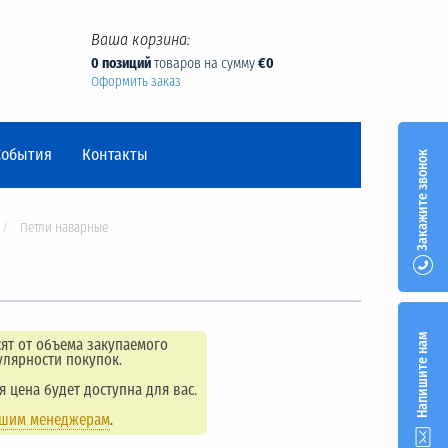
Ваша корзина:
0 позиций
товаров на сумму
€0
Оформить заказ
События
Контакты
Закажите звонок
Петли наварные
Напишите нам
ят от объема закупаемого
улярности покупок.
ая цена будет доступна для вас.
ашим менеджерам
.