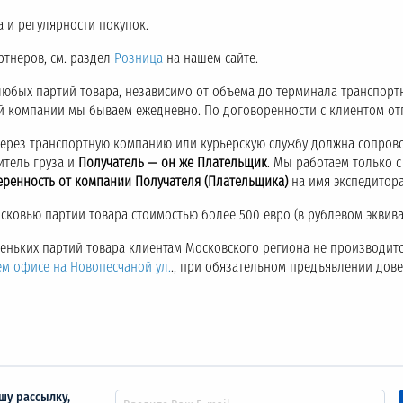
 и регулярности покупок.
ртнеров, см. раздел
Розница
на нашем сайте.
любых партий товара, независимо от объема до терминала транспор
ой компании мы бываем ежедневно. По договоренности с клиентом о
через транспортную компанию или курьерскую службу должна сопров
итель груза и
Получатель — он же Плательщик
. Мы работаем только 
еренность от компании Получателя (Плательщика)
на имя экспедитора
ковью партии товара стоимостью более 500 евро (в рублевом эквива
аленьких партий товара клиентам Московского региона не производитс
ем офисе на Новопесчаной ул.
., при обязательном предъявлении дов
шу рассылку,