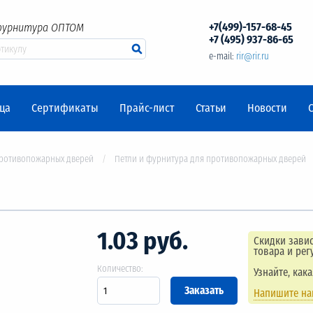
+7(499)-157-68-45
фурнитура ОПТОМ
+7 (495) 937-86-65
e-mail:
rir@rir.ru
ца
Сертификаты
Прайс-лист
Статьи
Новости
противопожарных дверей
Петли и фурнитура для противопожарных дверей
1.03 руб.
Скидки завис
товара и рег
Количество:
Узнайте, как
Напишите н