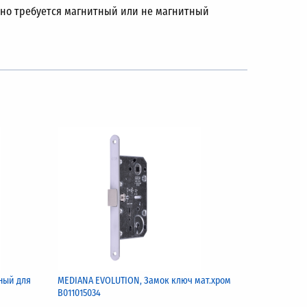
льно требуется магнитный или не магнитный
ный для
MEDIANA EVOLUTION, Замок ключ мат.хром
B011015034