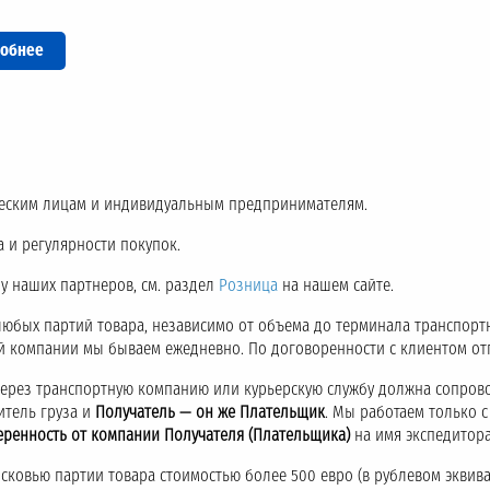
обнее
еским лицам и индивидуальным предпринимателям.
 и регулярности покупок.
 у наших партнеров, см. раздел
Розница
на нашем сайте.
любых партий товара, независимо от объема до терминала транспор
ой компании мы бываем ежедневно. По договоренности с клиентом о
через транспортную компанию или курьерскую службу должна сопров
итель груза и
Получатель — он же Плательщик
. Мы работаем только 
еренность от компании Получателя (Плательщика)
на имя экспедитора
ковью партии товара стоимостью более 500 евро (в рублевом эквива