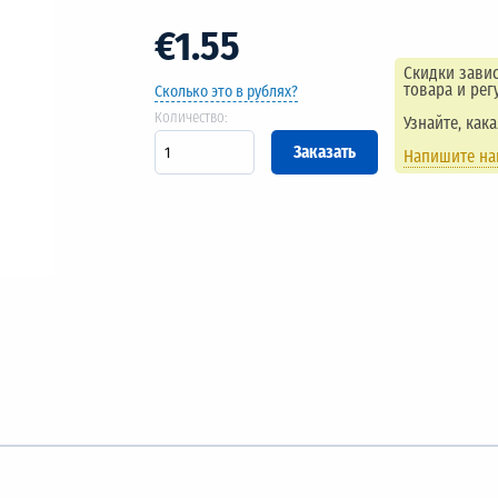
€1.55
Скидки завис
товара и рег
Сколько это в рублях?
Количество:
Узнайте, как
Напишите н