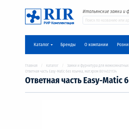
Итальянские замки и 
Каталог
Бренды
О компании
Розни
Главная
Каталог
Замки и фурнитура для межкомнатных
Ответная часть Easy-Matic без язычка, мат.хром В014021134
Ответная часть Easy-Matic 