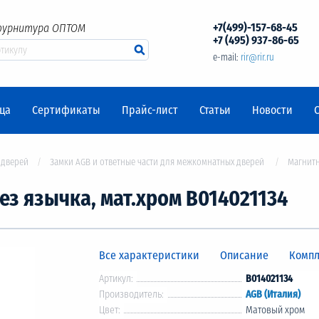
+7(499)-157-68-45
фурнитура ОПТОМ
+7 (495) 937-86-65
e-mail:
rir@rir.ru
ца
Сертификаты
Прайс-лист
Статьи
Новости
 дверей
Замки AGB и ответные части для межкомнатных дверей
Магнитн
без язычка, мат.хром В014021134
Все характеристики
Описание
Компл
Артикул:
B014021134
Производитель:
AGB (Италия)
Цвет:
Матовый хром