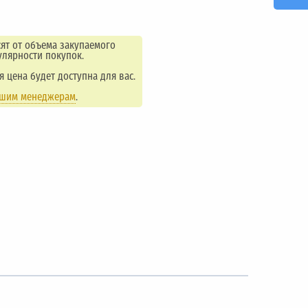
ят от объема закупаемого
улярности покупок.
ая цена будет доступна для вас.
ашим менеджерам
.