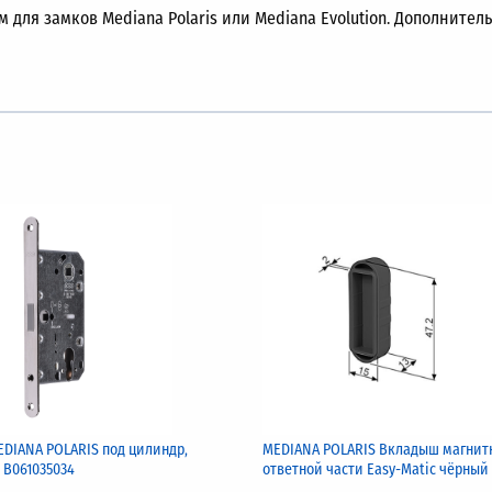
 для замков Mediana Polaris или Mediana Evolution. Дополните
DIANA POLARIS под цилиндр,
MEDIANA POLARIS Вкладыш магнит
 В061035034
ответной части Easy-Matic чёрный
B024021793