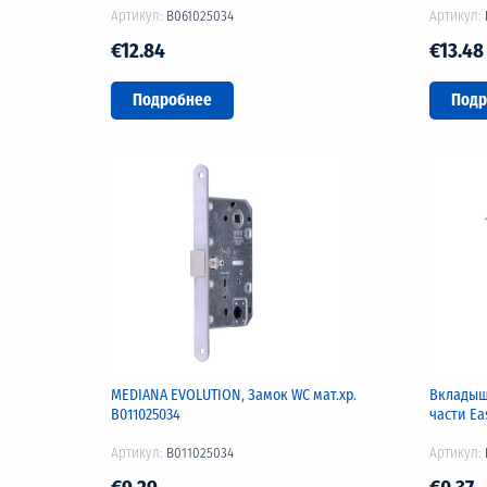
Артикул:
B061025034
Артикул:
€12.84
€13.48
Подробнее
Подр
MEDIANA EVOLUTION, Замок WC мат.хр.
Вкладыш
B011025034
части Ea
Артикул:
B011025034
Артикул: