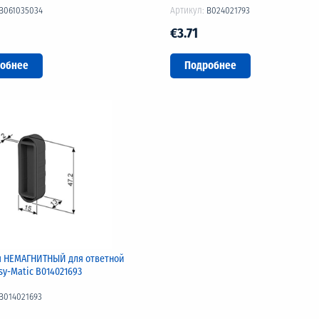
B061035034
Артикул:
B024021793
€3.71
обнее
Подробнее
 НЕМАГНИТНЫЙ для ответной
sy-Matic B014021693
B014021693