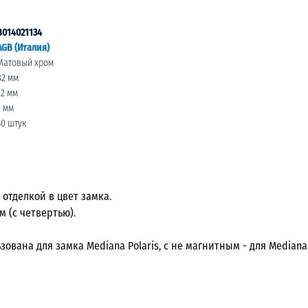
B014021134
AGB (Италия)
Матовый хром
82 мм
22 мм
2 мм
50 штук
отделкой в цвет замка.
 (с четвертью).
вана для замка Mediana Polaris, с не магнитным - для Mediana 