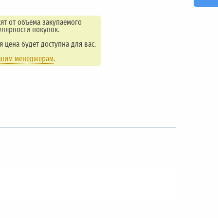
ят от объема закупаемого
улярности покупок.
ая цена будет доступна для вас.
ашим менеджерам
.