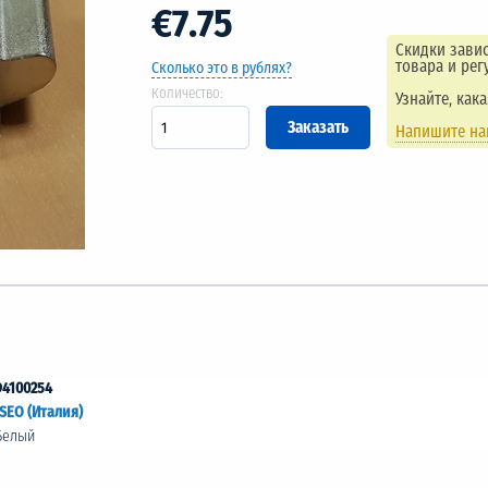
€7.75
Скидки завис
товара и рег
Сколько это в рублях?
Количество:
Узнайте, как
Напишите н
94100254
ISEO (Италия)
Белый