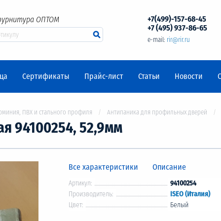
+7(499)-157-68-45
фурнитура ОПТОМ
+7 (495) 937-86-65
e-mail:
rir@rir.ru
ца
Сертификаты
Прайс-лист
Статьи
Новости
юминия, ПВХ и стального профиля
Антипаника для профильных дверей
ая 94100254, 52,9мм
Все характеристики
Описание
Артикул:
94100254
Производитель:
ISEO (Италия)
Цвет:
Белый