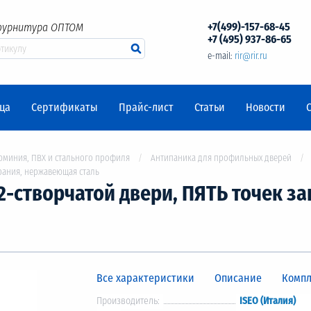
+7(499)-157-68-45
фурнитура ОПТОМ
+7 (495) 937-86-65
e-mail:
rir@rir.ru
ца
Сертификаты
Прайс-лист
Статьи
Новости
юминия, ПВХ и стального профиля
Антипаника для профильных дверей
рания, нержавеющая сталь
2-створчатой двери, ПЯТЬ точек 
Все характеристики
Описание
Компл
Производитель:
ISEO (Италия)