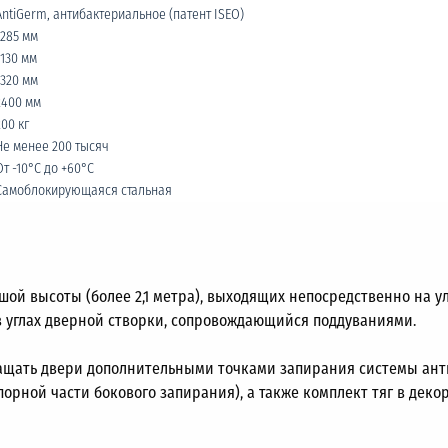
AntiGerm, антибактериальное (патент ISEO)
1285 мм
1130 мм
1320 мм
2400 мм
200 кг
Не менее 200 тысяч
От -10°C до +60°C
Самоблокирующаяся стальная
шой высоты (более 2,1 метра), выходящих непосредственно на у
в углах дверной створки, сопровождающийся поддуваниями.
ащать двери дополнительными точками запирания системы анти
порной части бокового запирания), а также комплект тяг в дек