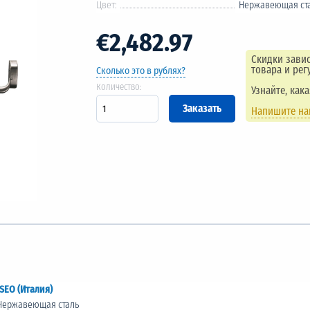
Цвет:
Нержавеющая ст
€2,482.97
Скидки завис
товара и рег
Сколько это в рублях?
Количество:
Узнайте, как
Напишите н
ISEO (Италия)
Нержавеющая сталь