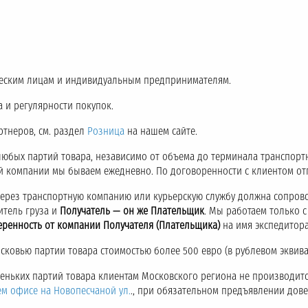
еским лицам и индивидуальным предпринимателям.
 и регулярности покупок.
ртнеров, см. раздел
Розница
на нашем сайте.
любых партий товара, независимо от объема до терминала транспор
ой компании мы бываем ежедневно. По договоренности с клиентом о
через транспортную компанию или курьерскую службу должна сопров
итель груза и
Получатель — он же Плательщик
. Мы работаем только 
еренность от компании Получателя (Плательщика)
на имя экспедитора
ковью партии товара стоимостью более 500 евро (в рублевом эквива
аленьких партий товара клиентам Московского региона не производитс
ем офисе на Новопесчаной ул.
., при обязательном предъявлении дов