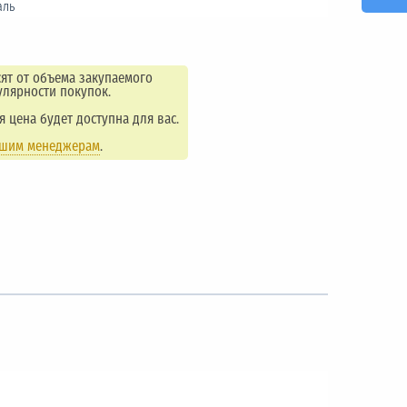
аль
ят от объема закупаемого
улярности покупок.
ая цена будет доступна для вас.
ашим менеджерам
.