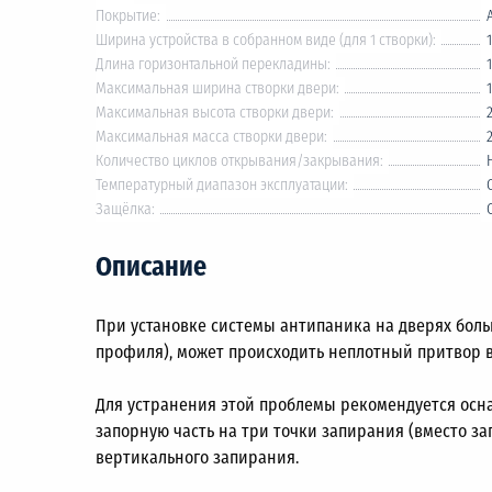
Покрытие:
Ширина устройства в собранном виде (для 1 створки):
Длина горизонтальной перекладины:
Максимальная ширина створки двери:
Максимальная высота створки двери:
Максимальная масса створки двери:
Количество циклов открывания/закрывания:
Температурный диапазон эксплуатации:
Защёлка:
Описание
При установке системы антипаника на дверях боль
профиля), может происходить неплотный притвор 
Для устранения этой проблемы рекомендуется осн
запорную часть на три точки запирания (вместо за
вертикального запирания.