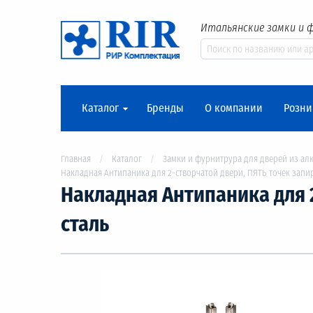
Итальянские замки и 
Каталог
Бренды
О компании
Розни
Главная
Каталог
Замки и фурнитрура для дверей из ал
Накладная Антипаника для 2-створчатой двери, ПЯТЬ точек запи
Накладная Антипаника для 
сталь